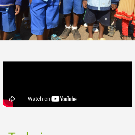
AYÚDANOS A ALIMENTAR A
LOS NIÑOS MÁS POBRES DE
LA R.D. DE EL CONGO​
En la zona de Kasai Central, en colaboración con las hermanas
Carmelitas de San José, alimentamos cada año a 15 niños y
niñas y les aseguramos que vayan al colegio ofreciéndoles
todo lo necesario para hacerlo. Necesitamos 2.000 euros al
año.​
HAZTE SOCIO