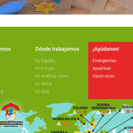
emos
Dónde trabajamos
¡Ayúdanos!
En España
Emergencias
En Europa
Apadrinar
En América Latina
Hazte socio
En África
ad
En Asia