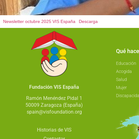
Newsletter octubre 2025 VIS España
Descarga
Qué hac
Educación
Acogida
Salud
Fundación VIS España
Mujer
Discapacid
Ramón Menéndez Pidal 1
50009 Zaragoza (España)
spain@visfoundation.org
Historias de VIS
Contactar