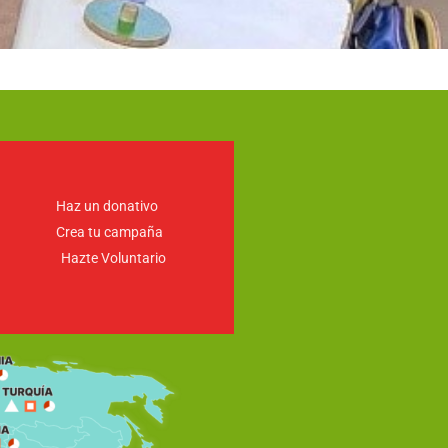
Haz un donativo
Crea tu campaña
Hazte Voluntario